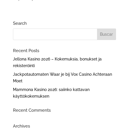
Search
Recent Posts
Jellona Kasino 2026 – Kokemuksia, bonukset ja
rekisteröinti
Jackpotautomaten Waar je bij Vox Casino Achteraan
Moet
Mammona Kasino 2026: saiinko kattavan
käyttökokemuksen
Recent Comments
Archives