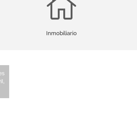

Inmobiliario
es
l,