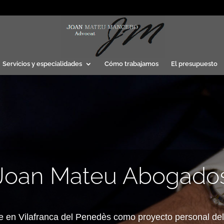
Servicios y especialidades
Cómo trabajamos
El presupuesto
Joan Mateu Abogado
 en Vilafranca del Penedès como proyecto personal del