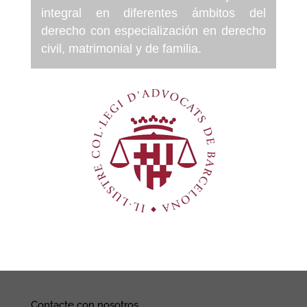
integral en diferentes ámbitos del
derecho con especialización en derecho
civil, matrimonial y de familia.
зеркало мелбет
melbet
мелбет казино зеркало
valorbet
casino valor
mostbet polska
jugabet
jugabet chile
valor. bet
valor bet login
Spin Rise casino
casino herospin
Spinrise
Spin Rise login
herospin casino Greece
herospin bônus
Casino Spin rise
CrownGreen Canada
LeoVegas
Casino Spin rise
Crowngreen casino
Casino Spinrise
Crown green casino
site officiel
jeton rouge casino
–
Jouw
Contacte con nosotros