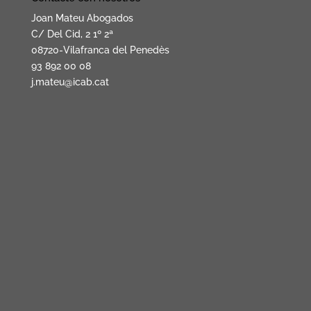
ultieme
Joan Mateu Abogados
casino-
C/ Del Cid, 2 1º 2ª
bestemming
08720-Vilafranca del Penedès
LeoVegas
93 892 00 08
biedt
j.mateu@icab.cat
een
compleet
pakket
voor
de
moderne
online
gokker.
Snelle
uitbetalingen
en
geweldige
bonussen
maken