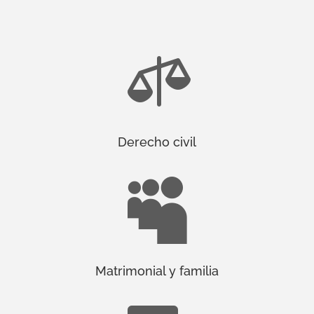

Derecho civil

Matrimonial y familia