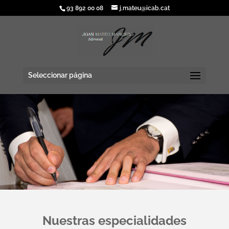
93 892 00 08
j.mateu@icab.cat
Seleccionar página
Nuestras especialidades