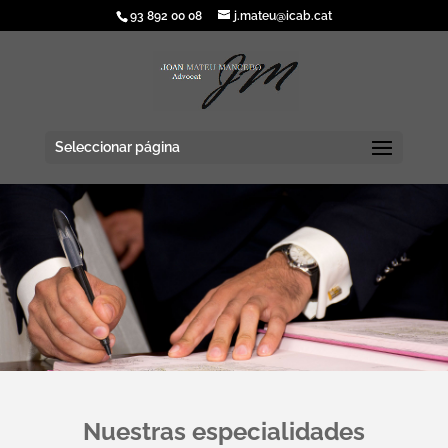
93 892 00 08
j.mateu@icab.cat
Seleccionar página
Nuestras especialidades