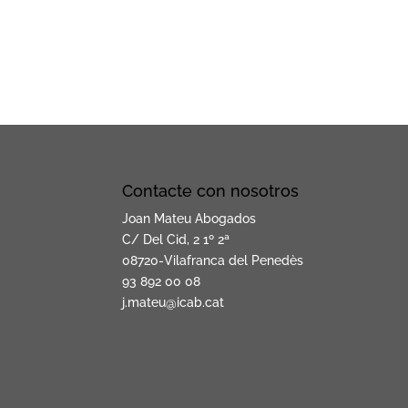
зеркало мелбет
melbet
мелбет казино зеркало
valorbet
casino valor
mostbet polska
jugabet
jugabet chile
valor. bet
valor bet login
Spin Rise casino
casino herospin
Spinrise
Spin Rise login
herospin casino Greece
herospin bônus
Casino Spin rise
CrownGreen Canada
LeoVegas
Casino Spin rise
Crowngreen casino
Casino Spinrise
Crown green casino
site officiel
jeton rouge casino
–
Jouw
Contacte con nosotros
ultieme
Joan Mateu Abogados
casino-
C/ Del Cid, 2 1º 2ª
bestemming
08720-Vilafranca del Penedès
93 892 00 08
LeoVegas
j.mateu@icab.cat
biedt
een
compleet
pakket
voor