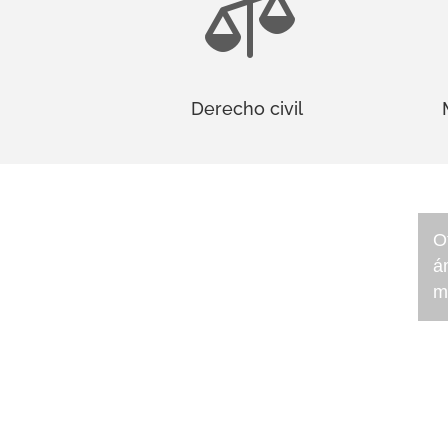

Derecho civil
O
á
m