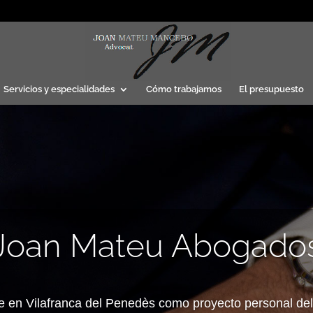
Servicios y especialidades
Cómo trabajamos
El presupuesto
Joan Mateu Abogado
 en Vilafranca del Penedès como proyecto personal del