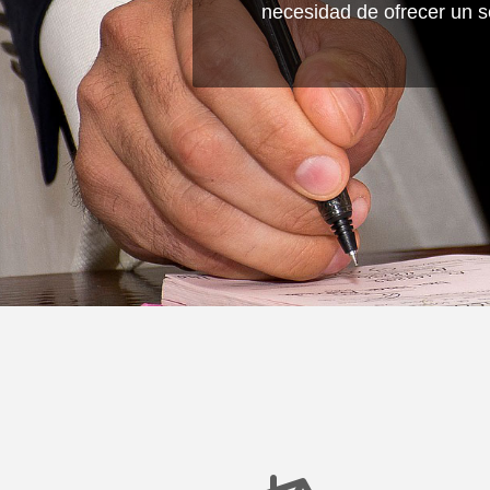
necesidad de ofrecer un se