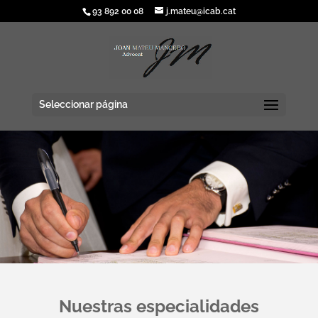
93 892 00 08
j.mateu@icab.cat
Seleccionar página
Nuestras especialidades