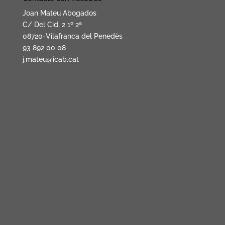
ultieme
Joan Mateu Abogados
casino-
C/ Del Cid, 2 1º 2ª
bestemming
08720-Vilafranca del Penedès
LeoVegas
93 892 00 08
biedt
j.mateu@icab.cat
een
compleet
pakket
voor
de
moderne
online
gokker.
Snelle
uitbetalingen
en
geweldige
bonussen
maken