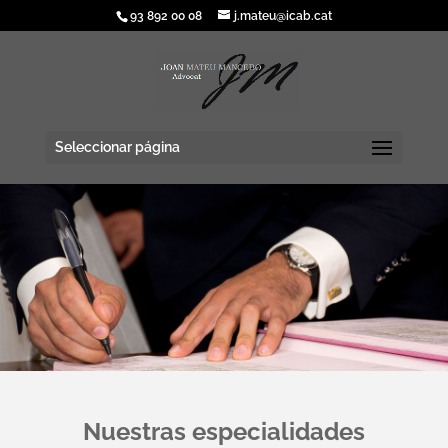
93 892 00 08
j.mateu@icab.cat
Seleccionar página
Nuestras especialidades